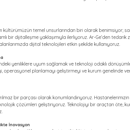
ültürümüzün temel unsurlarından biri olarak benimsiyor; sağlık
amlı bir dijitalleşme yaklaşımıyla ilerliyoruz. Ar-Ge’den tedarik
nlarımızda dijital teknolojileri etkin şekilde kullanıyoruz.
ma
ründeki yeniliklere uyum sağlamak ve teknoloji odaklı dönüşü
i, operasyonel planlamayı geliştirmeyi ve kurum genelinde veriml
yrılmaz bir parçası olarak konumlandırıyoruz. Hastanelerimizin i
eknolojik çözümleri geliştiriyoruz. Teknolojiyi bir araçtan öte,
z.
ikte İnovasyon