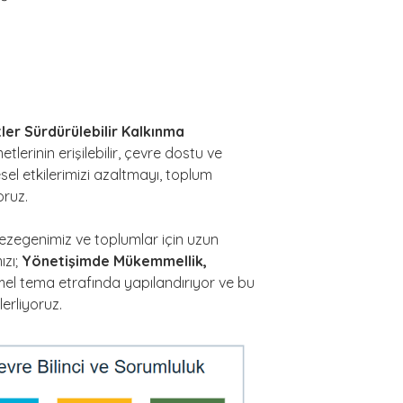
tler Sürdürülebilir Kalkınma
lerinin erişilebilir, çevre dostu ve
resel etkilerimizi azaltmayı, toplum
oruz.
zegenimiz ve toplumlar için uzun
ızı;
Yönetişimde Mükemmellik,
el tema etrafında yapılandırıyor ve bu
erliyoruz.