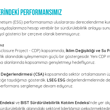
ERİNDEKİ PERFORMANSIMIZ
netişim (ESG) performansımızı uluslararası derecelendirme kur
aydaşlarımıza hesap verebilir bir sürdürülebilirlik anlayışı sun
 yol gösterici bir çerçeve olarak benimsiyoruz.
mız
closure Project - CDP) kapsamında,
İklim Değişikliği ve Su
rlik alanındaki iyileşmemizin güçlü bir göstergesidir. Yeni CDP 
şma alanlarında kapsamımızı genişletmeyi hedefliyoruz.
k Değerlendirmesi (CSA)
kapsamında sektör ortalamasının üze
iğe taşıdığımızı gösterdik.
LSEG ESG
değerlendirmelerinde de v
 performans sergilemeye devam ediyoruz.
 Endeksi
ve
BIST Sürdürülebilirlik Katılım Endeksi
’nde yer al
rdürülebilirlik alanındaki sektörel liderliğimizi pekiştirmektedir