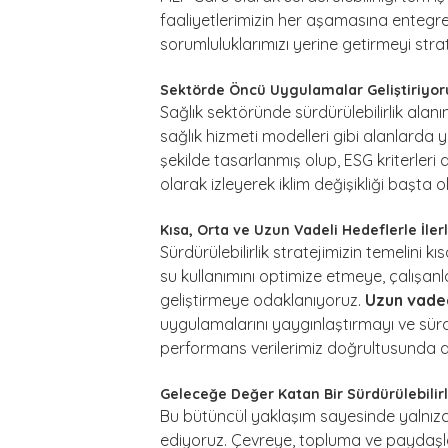
faaliyetlerimizin her aşamasına entegr
sorumluluklarımızı yerine getirmeyi stra
Sektörde Öncü Uygulamalar Geliştiriyor
Sağlık sektöründe sürdürülebilirlik alanın
sağlık hizmeti modelleri gibi alanlarda 
şekilde tasarlanmış olup, ESG kriterle
olarak izleyerek iklim değişikliği başta o
Kısa, Orta ve Uzun Vadeli Hedeflerle İler
Sürdürülebilirlik stratejimizin temelini 
su kullanımını optimize etmeye, çalışanl
geliştirmeye odaklanıyoruz.
Uzun vade
uygulamalarını yaygınlaştırmayı ve sürdü
performans verilerimiz doğrultusunda düz
Geleceğe Değer Katan Bir Sürdürülebilir
Bu bütüncül yaklaşım sayesinde yalnızca 
ediyoruz. Çevreye, topluma ve paydaşlarım