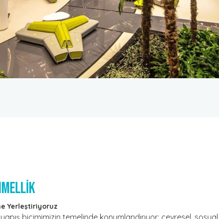
MMELLİK
ne Yerleştiriyoruz
ş yapış biçimimizin temelinde konumlandırıyor; çevresel, sosyal 