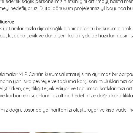
gre ederek sağlık personelimizin etkinliğini artırmayı, hasta m
tirmeyi hedefliyoruz. Dijital dönüşüm projelerimiz yıl boyunca
diyoruz
k yatırımlarımızla dijital sağlık alanında öncü bir kurum olarak 
üçlü, daha çevik ve daha yenilikçi bir şekilde hazırlanmasını s
amalar MLP Care'in kurumsal stratejisinin ayrılmaz bir parçası
manın yanı sıra çevreye ve topluma karşı sorumluluklarımızı d
tirirken, çeşitliliği teşvik ediyor ve toplumsal katkılarımızı artı
yor ve karbon emisyonlarını azaltma hedefimize doğru kararlılıkla 
z doğrultusunda yol haritamızı oluşturuyor ve kısa vadeli he