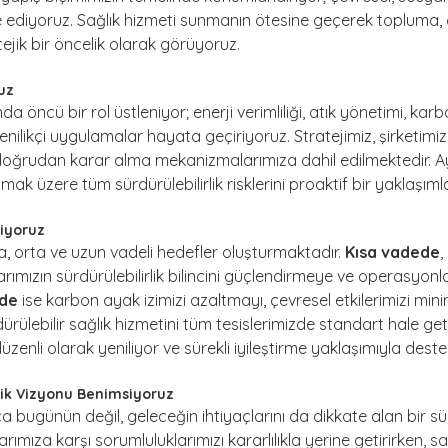
e ediyoruz. Sağlık hizmeti sunmanın ötesine geçerek topluma,
tejik bir öncelik olarak görüyoruz.
uz
da öncü bir rol üstleniyor; enerji verimliliği, atık yönetimi, karb
yenilikçi uygulamalar hayata geçiriyoruz. Stratejimiz, şirketimi
ri doğrudan karar alma mekanizmalarımıza dahil edilmektedir.
lmak üzere tüm sürdürülebilirlik risklerini proaktif bir yaklaşım
liyoruz
kısa, orta ve uzun vadeli hedefler oluşturmaktadır.
Kısa vadede
,
arımızın sürdürülebilirlik bilincini güçlendirmeye ve operasyonl
de
ise karbon ayak izimizi azaltmayı, çevresel etkilerimizi mi
rülebilir sağlık hizmetini tüm tesislerimizde standart hale get
enli olarak yeniliyor ve sürekli iyileştirme yaklaşımıyla deste
lik Vizyonu Benimsiyoruz
bugünün değil, geleceğin ihtiyaçlarını da dikkate alan bir sürd
ıza karşı sorumluluklarımızı kararlılıkla yerine getirirken, sağ