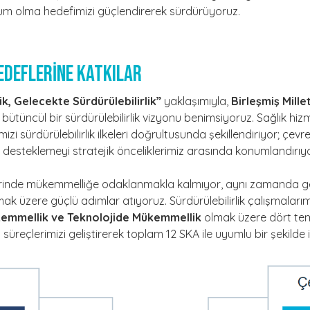
um olma hedefimizi güçlendirerek sürdürüyoruz.
EDEFLERİNE KATKILAR
, Gelecekte Sürdürülebilirlik”
yaklaşımıyla,
Birleşmiş Mille
bütüncül bir sürdürülebilirlik vizyonu benimsiyoruz. Sağlık hizmet
imizi sürdürülebilirlik ilkeleri doğrultusunda şekillendiriyor; çev
ği desteklemeyi stratejik önceliklerimiz arasında konumlandırıy
lerinde mükemmelliğe odaklanmakla kalmıyor, aynı zamanda ge
mak üzere güçlü adımlar atıyoruz. Sürdürülebilirlik çalışmalarım
emmellik ve Teknolojide Mükemmellik
olmak üzere dört tem
eçlerimizi geliştirerek toplam 12 SKA ile uyumlu bir şekilde il