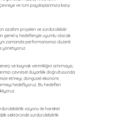
 çevreye ve tüm paydaşlarımıza karşı
on azaltım projeleri ve sürdürülebilir
zin genel iş hedefleriyle uyumlu olacak
 Aynı zamanda performansımızı düzenli
la yönetiyoruz.
 enerji ve kaynak verimliliğini artırmaya,
arımızı çevresel duyarlılık doğrultusunda
nimize etmeyi, döngüsel ekonomi
irmeyi hedefliyoruz. Bu hedefleri
kliyoruz.
ürülebilirlik vizyonu ile hareket
lık sektöründe sürdürülebilirlik