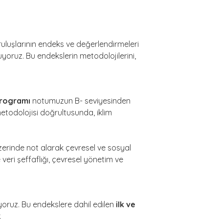
uluşlarının endeks ve değerlendirmeleri
uyoruz. Bu endekslerin metodolojilerini,
 Programı
notumuzun B- seviyesinden
metodolojisi doğrultusunda, iklim
rinde not alarak çevresel ve sosyal
eri şeffaflığı, çevresel yönetim ve
ıyoruz. Bu endekslere dahil edilen
ilk ve
.