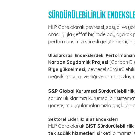
SÜRDÜRÜLEBİLİRLİK ENDEKSL
MLP Care olarak çevresel, sosyal ve yö
aracılığıyla şeffaf biçimde paylaşarak p
performansımızı sürekli geliştirmek için
Uluslararası Endekslerdeki Performansı
Karbon Saydamlık Projesi
(Carbon Dis
B’ye yükselmesi,
çevresel sürdürülebili
değişikliği, su güvenliği ve ormansızla
S&P Global Kurumsal Sürdürülebilirli
sorumluluklarımızı kurumsal bir sistemat
yönetişim uygulamalarımızla güçlü bir
Sektörel Liderlik: BIST Endeksleri
MLP Care olarak
BIST Sürdürülebilirlik
tek sağlık hizmetleri şirketi
olmamız, sü