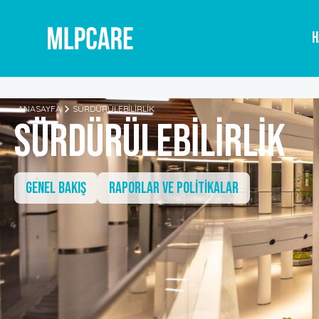
H
ANASAYFA
SÜRDÜRÜLEBİLİRLİK
SÜRDÜRÜLEBİLİRLİK
GENEL BAKIŞ
RAPORLAR VE POLİTİKALAR